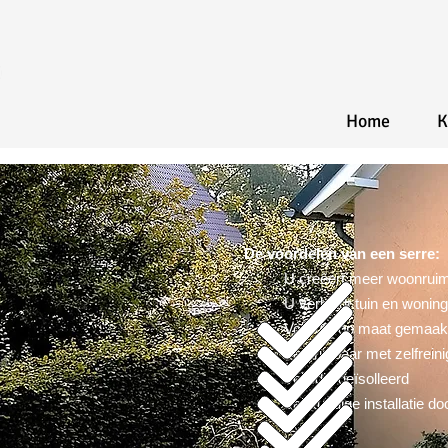
Home
K
De voordelen van een serre:
U creëert meer woonrui
U verbindt tuin en woning
Volledig op maat gemaak
Verkrijgbaar met zelfrein
Volledig geïsolleerd
Vakkundige installatie d