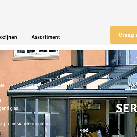
Vraag 
ozijnen
Assortiment
mte
t
SE
igend glas
oor professionele monteurs