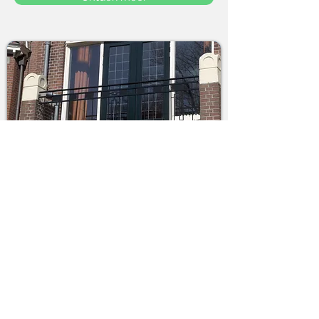
staal
Al onze stalen hekken worden volgens de
regel der kunst vervaardigd. Voor een
roestvrije afwerking worden de hekken
verzinkt en gepoedercoat.
Ontdek meer
Contactinformatie