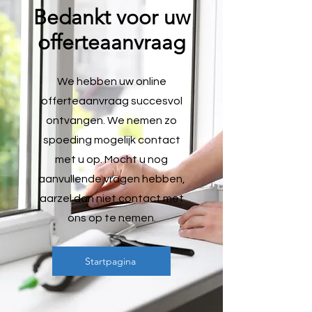
Bedankt voor uw
offerteaanvraag
We hebben uw online
offerteaanvraag succesvol
ontvangen. We nemen zo
spoeding mogelijk contact
met u op. Mocht u nog
aanvullende vragen hebben,
aarzel dan niet contact met
ons op te nemen.
Startpagina