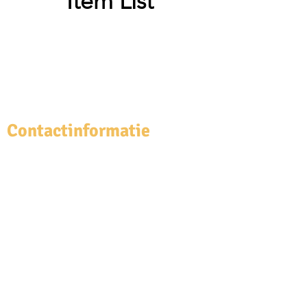
Item List
Contactinformatie
R.A. von Oven & Zn. B.V.
Uitenhagestraat 96
2571PW, Den Haag
Telefoon:
070-3924392
Geopend:
ma t/m vr: 07:30 - 16:00
Email:
info@vonovenkozijnen.nl
K.v.K. D.H. nr:
27128676
BTW nr:
82.084.3465
.B.01
*
enkel op afspraak