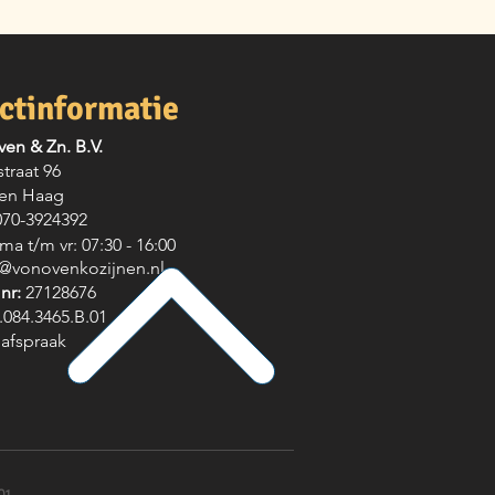
ctinformatie
ven & Zn. B.V.
traat 96
en Haag
70-3924392
:
ma t/m vr: 07:30 - 16:00
o@vonovenkozijnen.nl
 nr:
27128676
.084.3465.B.01
afspraak