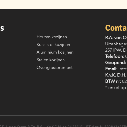
ks
Conta
Houten kozijnen
R.A. von O
Uitenhages
Kunststof kozijnen
2571PW, D
Aluminium kozijnen
Telefoon:
0
Stalen kozijnen
Geopend
Overig assortiment
Email:
inf
K.v.K. D.H.
BTW nr:
82
*
enkel op 