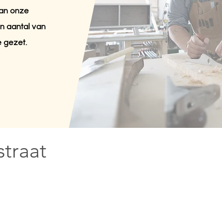
van onze
 aantal van
e gezet.
straat