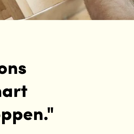
 ons
art
oppen."