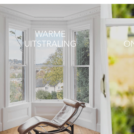
WARME
UITSTRALING
O