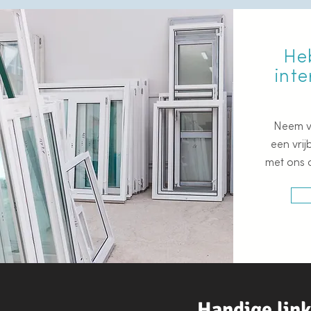
He
int
Neem v
een vrij
met ons 
Handige lin