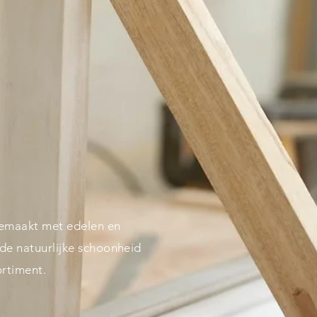
emaakt met edelen en
e natuurlijke schoonheid
ortiment.