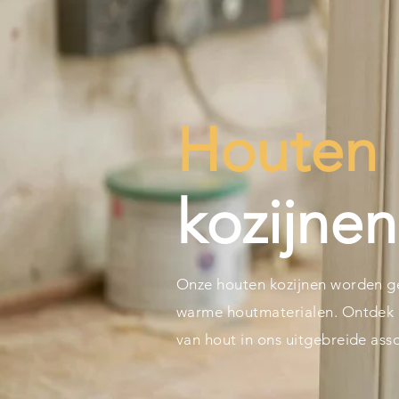
Houten
kozijnen
Onze houten kozijnen worden g
warme houtmaterialen. Ontdek d
van hout in ons uitgebreide ass