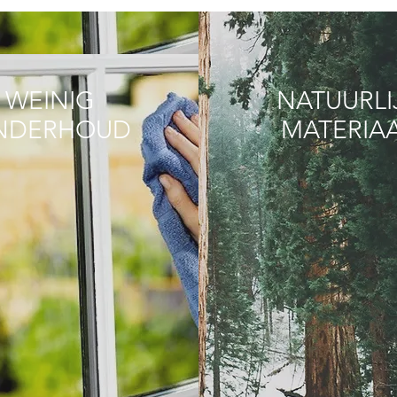
WEINIG
NATUURLI
NDERHOUD
MATERIA